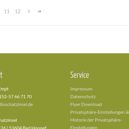
11
12
t
Service
Empt
Impressum
152-57 66 71 70
Datenschutz
ioschatzinsel.de
Flyer Download
Privatsphäre-Einstellungen 
Historie der Privatsphäre-
hatzinsel
Einstellungen
 26 | 53604 Bad Honnef