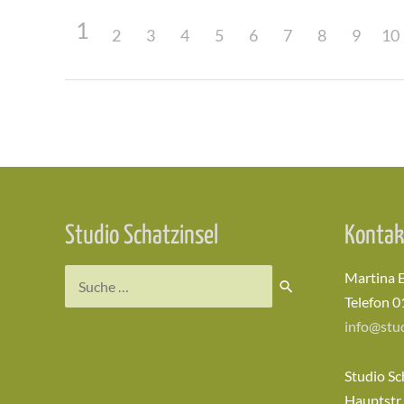
1
2
3
4
5
6
7
8
9
10
Beitragsnavigation
Studio Schatzinsel
Kontak
Suchen
Martina 
nach:
Telefon 0
info@stud
Studio Sc
Hauptstr.