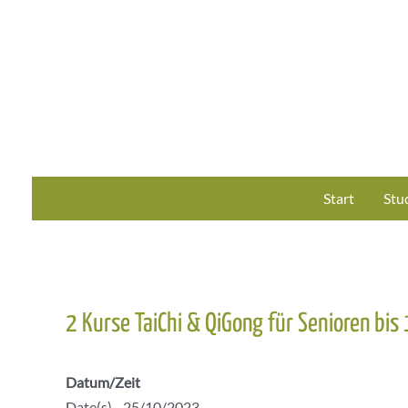
Zum
Inhalt
springen
Start
Stu
2 Kurse TaiChi & QiGong für Senioren bis
Datum/Zeit
Date(s) - 25/10/2023