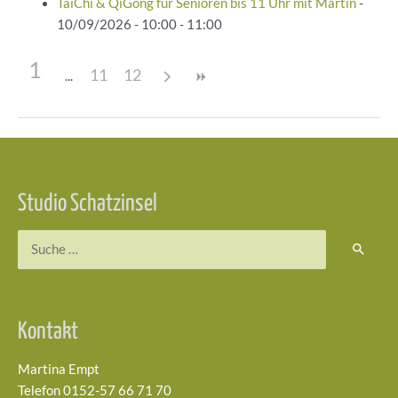
TaiChi & QiGong für Senioren bis 11 Uhr mit Martin
-
10/09/2026 - 10:00 - 11:00
1
11
12
Beitragsnavigation
Studio Schatzinsel
Suchen
nach:
Kontakt
Martina Empt
Telefon 0152-57 66 71 70