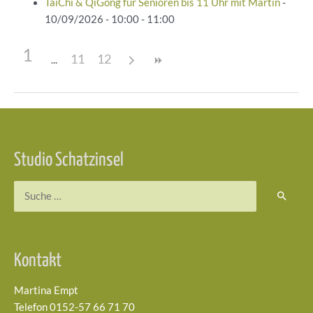
TaiChi & QiGong für Senioren bis 11 Uhr mit Martin
-
10/09/2026 - 10:00 - 11:00
1
11
12
Beitragsnavigation
Studio Schatzinsel
Suchen
nach:
Kontakt
Martina Empt
Telefon 0152-57 66 71 70