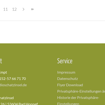
11
12
t
Service
Empt
Impressum
152-57 66 71 70
Datenschutz
ioschatzinsel.de
Flyer Download
Privatsphäre-Einstellungen 
Historie der Privatsphäre-
hatzinsel
Einstellungen
 26 | 53604 Bad Honnef