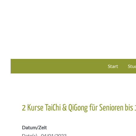
Zum
Inhalt
springen
Start
Stu
2 Kurse TaiChi & QiGong für Senioren bis
Datum/Zeit
Date(s) - 04/01/2023