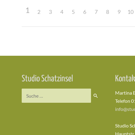
1
2
3
4
5
6
7
8
9
10
Beitragsnavigation
Studio Schatzinsel
Kontak
Suchen
Martina 
nach:
Telefon 0
info@stud
Studio Sc
Hauptstr.