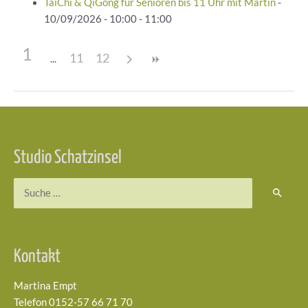
TaiChi & QiGong für Senioren bis 11 Uhr mit Martin
-
10/09/2026 - 10:00 - 11:00
1
11
12
Beitragsnavigation
Studio Schatzinsel
Suchen
nach:
Kontakt
Martina Empt
Telefon 0152-57 66 71 70