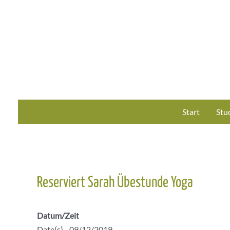
Zum
Inhalt
springen
Start
Stu
Reserviert Sarah Übestunde Yoga
Datum/Zeit
Date(s) - 09/12/2019