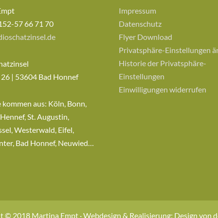
Empt
Impressum
152-57 66 71 70
Datenschutz
ioschatzinsel.de
Flyer Download
Privatsphäre-Einstellungen 
Historie der Privatsphäre-
hatzinsel
Einstellungen
 26 | 53604 Bad Honnef
Einwilligungen widerrufen
e kommen aus: Köln, Bonn,
 Hennef, St. Augustin,
sel, Westerwald, Eifel,
nter, Bad Honnef, Neuwied…
t © 2018 Martina Empt · Webdesign & Realisierung: Design von 