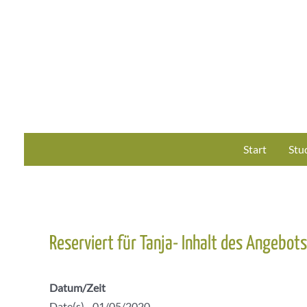
Zum
Inhalt
springen
Start
Stu
Reserviert für Tanja- Inhalt des Angebots
Datum/Zeit
Date(s) - 01/05/2020