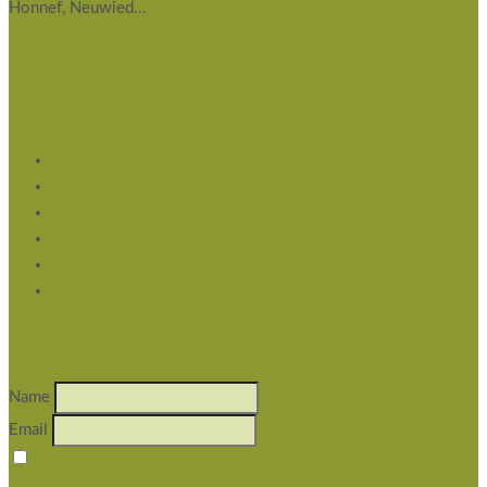
Honnef, Neuwied…
Service
Impressum
Datenschutz
Flyer Download
Privatsphäre-Einstellungen ändern
Historie der Privatsphäre-Einstellungen
Einwilligungen widerrufen
Newsletter abonnieren
Name
Email
Indem Du fortfährst, akzeptierst Du unsere
Datenschutzerklärung.