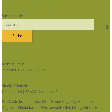
Studio Schatzinsel
Suchen nach:
Kontakt
Martina Empt
Telefon 0152-57 66 71 70
info@studioschatzinsel.de
Studio Schatzinsel
Hauptstr. 26 | 53604 Bad Honnef
Die Gäste kommen aus: Köln, Bonn, Siegburg, Hennef, St.
Augustin, Niederkassel, Westerwald, Eifel, Königswinter, Bad