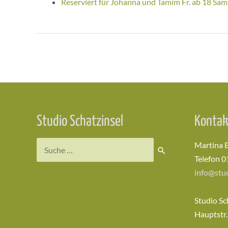
Reserviert für Johanna und Tamim Fr. ab 18 Sam
Beitragsnavigation
Studio Schatzinsel
Kontak
Suchen
Martina 
nach:
Telefon 0
info@stud
Studio Sc
Hauptstr.