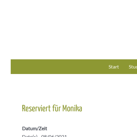
Zum
Inhalt
springen
Start
Stu
Reserviert für Monika
Datum/Zeit
Date(s) - 08/06/2021