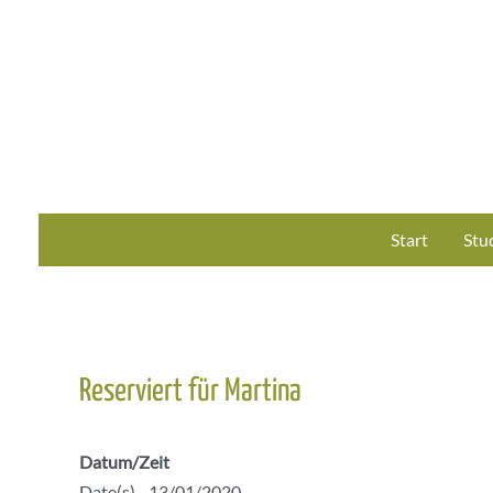
Zum
Inhalt
springen
Start
Stu
Reserviert für Martina
Datum/Zeit
Date(s) - 13/01/2020