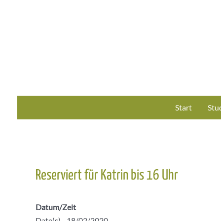
Zum
Inhalt
springen
Start
Stu
Reserviert für Katrin bis 16 Uhr
Datum/Zeit
Date(s) - 18/02/2020