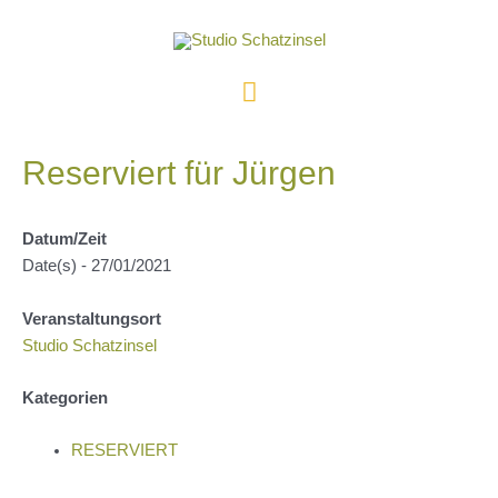
Zum
Inhalt
springen
Hauptmenü
Reserviert für Jürgen
Datum/Zeit
Date(s) - 27/01/2021
Veranstaltungsort
Studio Schatzinsel
Kategorien
RESERVIERT