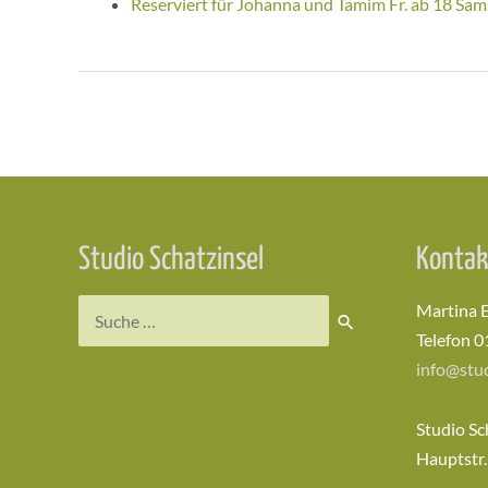
Reserviert für Johanna und Tamim Fr. ab 18 Sam
Beitragsnavigation
Studio Schatzinsel
Kontak
Suchen
Martina 
nach:
Telefon 0
info@stud
Studio Sc
Hauptstr.