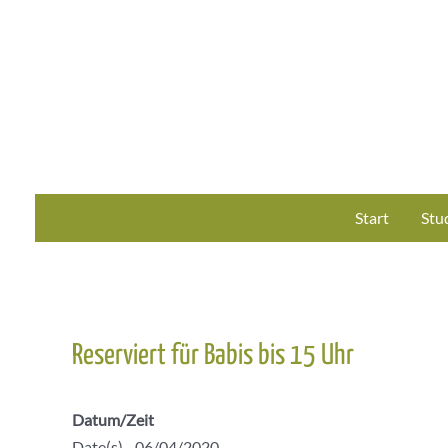
Zum
Inhalt
springen
Start
Stu
Reserviert für Babis bis 15 Uhr
Datum/Zeit
Date(s) - 06/04/2020