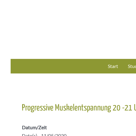
Zum
Inhalt
springen
Start
Stu
Progressive Muskelentspannung 20 -21 
Datum/Zeit
Date(s) - 11/05/2020