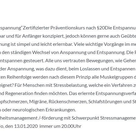
tspannung“Zertifizierter Präventionskurs nach §20Die Entspann
bar und für Anfänger konzipiert, jedoch können gerne auch Geübt
ung ist simpel und leicht erlernbar. Viele wichtige Vorgänge im 
rch den ständigen Wechsel von Anspannung und Entspannung. Die
 Entspannen gesteuert. Alle uns vertrauten Bewegungen, wie Gehen
der Anspannung, was dazu dient, beim Loslassen und Entspannen
ten Reihenfolge werden nach diesem Prinzip alle Muskelgruppen 
gnet? Für Menschen mit Stressbelastung, welche ein Verfahren z
 Regeneration finden möchten. Das erlernte Entspannungsverfa
fschmerzen, Migräne, Rückenschmerzen, Schlafstörungen und Stre
n oder neurologischen Erkrankungen.
ndheitsmanagement /-förderung mit Schwerpunkt Stressmanagemen
 Mo, den 13.01.2020 immer um 20.00Uhr