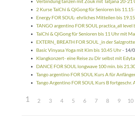
Verbindung tanzen mit Zouk mit Tatjana 20-21
2 Kurse TaiChi & QiGong für Senioren bis 11.15
Energy FOR SOUL- ehrliches Mitteilen bis 19.1
TANGO argentino FOR SOUL practica_all level 
TaiChi & QiGong für Senioren bis 11 Uhr mit Ma
EXTERN_ BREATH FOR SOUL _in der Salzgrotte
Basic Vinyasa Yoga mit Kim bis 10.45 Uhr
- 14/0
Klangkonzert- eine Reise zu Dir selbst mit Edyta
DANCE FOR SOUL longwave 100 min. bis 21.3
Tango argentino FOR SOUL Kurs A für Anfänge
Tango Argentino FOR SOUL Kurs B fortgeschr. 
1
2
3
4
5
6
7
8
9
10
Beitragsnavigation