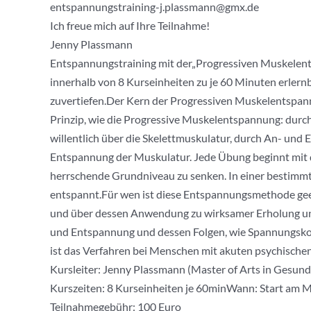
entspannungstraining-j.plassmann@gmx.de
Ich freue mich auf Ihre Teilnahme!
Jenny Plassmann
Entspannungstraining mit der„Progressiven Muskelen
innerhalb von 8 Kurseinheiten zu je 60 Minuten erlern
zuvertiefen.Der Kern der Progressiven Muskelentspann
Prinzip, wie die Progressive Muskelentspannung: du
willentlich über die Skelettmuskulatur, durch An- und
Entspannung der Muskulatur. Jede Übung beginnt mit 
herrschende Grundniveau zu senken. In einer bestimm
entspannt.Für wen ist diese Entspannungsmethode geei
und über dessen Anwendung zu wirksamer Erholung und
und Entspannung und dessen Folgen, wie Spannungskop
ist das Verfahren bei Menschen mit akuten psychische
Kursleiter: Jenny Plassmann (Master of Arts in Gesu
Kurszeiten: 8 Kurseinheiten je 60minWann: Start am
Teilnahmegebühr: 100 Euro