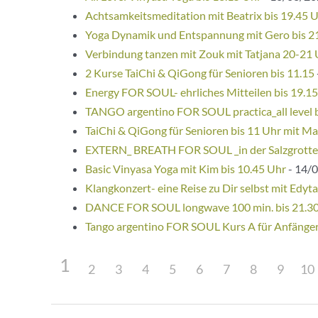
Achtsamkeitsmeditation mit Beatrix bis 19.45 
Yoga Dynamik und Entspannung mit Gero bis 2
Verbindung tanzen mit Zouk mit Tatjana 20-21
2 Kurse TaiChi & QiGong für Senioren bis 11.15
Energy FOR SOUL- ehrliches Mitteilen bis 19.1
TANGO argentino FOR SOUL practica_all level 
TaiChi & QiGong für Senioren bis 11 Uhr mit Ma
EXTERN_ BREATH FOR SOUL _in der Salzgrotte
Basic Vinyasa Yoga mit Kim bis 10.45 Uhr
- 14/0
Klangkonzert- eine Reise zu Dir selbst mit Edyta
DANCE FOR SOUL longwave 100 min. bis 21.3
Tango argentino FOR SOUL Kurs A für Anfänge
1
2
3
4
5
6
7
8
9
10