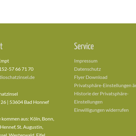
t
Service
Empt
Impressum
152-57 66 71 70
Datenschutz
ioschatzinsel.de
Flyer Download
Privatsphäre-Einstellungen 
Historie der Privatsphäre-
hatzinsel
Einstellungen
 26 | 53604 Bad Honnef
Einwilligungen widerrufen
e kommen aus: Köln, Bonn,
 Hennef, St. Augustin,
sel, Westerwald, Eifel,