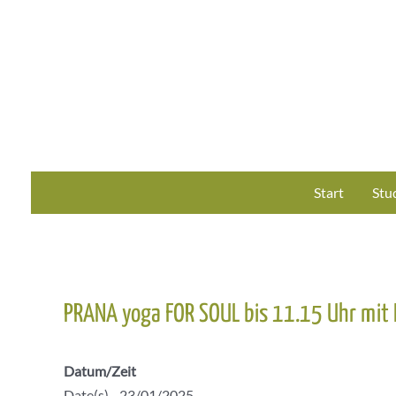
Zum
Inhalt
springen
Start
Stu
PRANA yoga FOR SOUL bis 11.15 Uhr mit 
Datum/Zeit
Date(s) - 23/01/2025