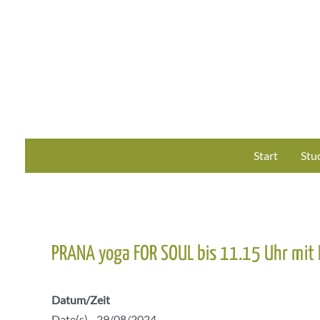
Zum
Inhalt
springen
Start
Stu
PRANA yoga FOR SOUL bis 11.15 Uhr mit 
Datum/Zeit
Date(s) - 29/08/2024