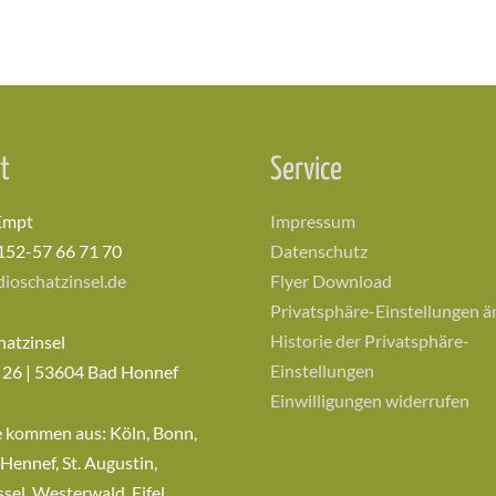
t
Service
Empt
Impressum
152-57 66 71 70
Datenschutz
ioschatzinsel.de
Flyer Download
Privatsphäre-Einstellungen 
Historie der Privatsphäre-
hatzinsel
Einstellungen
 26 | 53604 Bad Honnef
Einwilligungen widerrufen
e kommen aus: Köln, Bonn,
 Hennef, St. Augustin,
sel, Westerwald, Eifel,