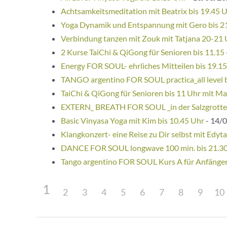
Achtsamkeitsmeditation mit Beatrix bis 19.45 
Yoga Dynamik und Entspannung mit Gero bis 2
Verbindung tanzen mit Zouk mit Tatjana 20-21
2 Kurse TaiChi & QiGong für Senioren bis 11.15
Energy FOR SOUL- ehrliches Mitteilen bis 19.1
TANGO argentino FOR SOUL practica_all level 
TaiChi & QiGong für Senioren bis 11 Uhr mit Ma
EXTERN_ BREATH FOR SOUL _in der Salzgrotte
Basic Vinyasa Yoga mit Kim bis 10.45 Uhr
- 14/0
Klangkonzert- eine Reise zu Dir selbst mit Edyta
DANCE FOR SOUL longwave 100 min. bis 21.3
Tango argentino FOR SOUL Kurs A für Anfänge
1
2
3
4
5
6
7
8
9
10