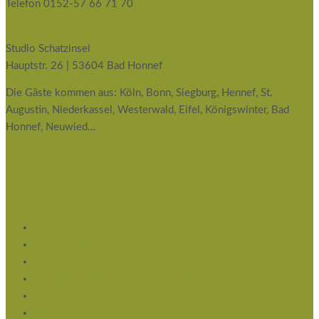
Telefon 0152-57 66 71 70
info@studioschatzinsel.de
Studio Schatzinsel
Hauptstr. 26 | 53604 Bad Honnef
Die Gäste kommen aus: Köln, Bonn, Siegburg, Hennef, St.
Augustin, Niederkassel, Westerwald, Eifel, Königswinter, Bad
Honnef, Neuwied…
Service
Impressum
Datenschutz
Flyer Download
Privatsphäre-Einstellungen ändern
Historie der Privatsphäre-Einstellungen
Einwilligungen widerrufen