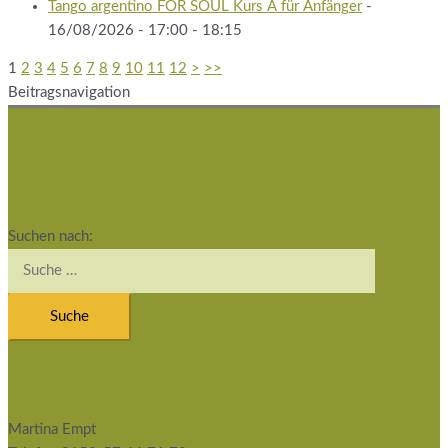
Tango argentino FOR SOUL Kurs A für Anfänger
-
16/08/2026 - 17:00 - 18:15
1
2
3
4
5
6
7
8
9
10
11
12
>
>>
Beitragsnavigation
Studio Schatzinsel
Suchen nach:
Kontakt
Martina Empt