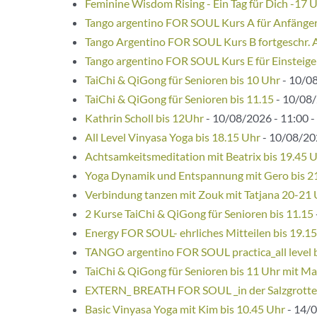
Feminine Wisdom Rising - Ein Tag für Dich -17 
Tango argentino FOR SOUL Kurs A für Anfänge
Tango Argentino FOR SOUL Kurs B fortgeschr. 
Tango argentino FOR SOUL Kurs E für Einsteige
TaiChi & QiGong für Senioren bis 10 Uhr
- 10/08
TaiChi & QiGong für Senioren bis 11.15
- 10/08/
Kathrin Scholl bis 12Uhr
- 10/08/2026 - 11:00 -
All Level Vinyasa Yoga bis 18.15 Uhr
- 10/08/202
Achtsamkeitsmeditation mit Beatrix bis 19.45 
Yoga Dynamik und Entspannung mit Gero bis 2
Verbindung tanzen mit Zouk mit Tatjana 20-21
2 Kurse TaiChi & QiGong für Senioren bis 11.15
Energy FOR SOUL- ehrliches Mitteilen bis 19.1
TANGO argentino FOR SOUL practica_all level 
TaiChi & QiGong für Senioren bis 11 Uhr mit Ma
EXTERN_ BREATH FOR SOUL _in der Salzgrotte
Basic Vinyasa Yoga mit Kim bis 10.45 Uhr
- 14/0