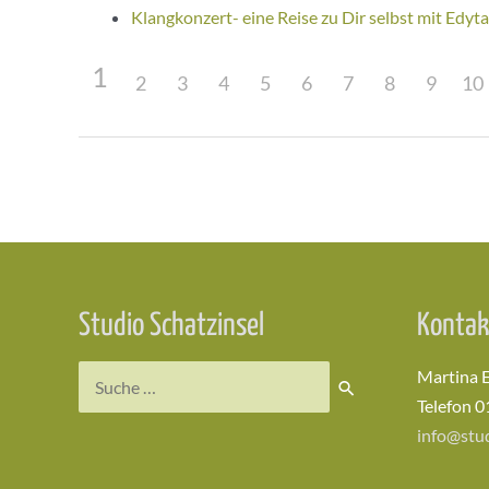
Klangkonzert- eine Reise zu Dir selbst mit Edyta
1
2
3
4
5
6
7
8
9
10
Beitragsnavigation
Studio Schatzinsel
Kontak
Suchen
Martina 
nach:
Telefon 0
info@stud