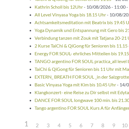
Kathrin Scholl bis 12Uhr
- 10/08/2026 - 11:00 -
All Level Vinyasa Yoga bis 18.15 Uhr
- 10/08/202
Achtsamkeitsmeditation mit Beatrix bis 19.45 
Yoga Dynamik und Entspannung mit Gero bis 2
Verbindung tanzen mit Zouk mit Tatjana 20-21
2 Kurse TaiChi & QiGong für Senioren bis 11.15
Energy FOR SOUL- ehrliches Mitteilen bis 19.1
TANGO argentino FOR SOUL practica_all level 
TaiChi & QiGong für Senioren bis 11 Uhr mit Ma
EXTERN_ BREATH FOR SOUL _in der Salzgrotte
Basic Vinyasa Yoga mit Kim bis 10.45 Uhr
- 14/0
Klangkonzert- eine Reise zu Dir selbst mit Edyta
DANCE FOR SOUL longwave 100 min. bis 21.3
Tango argentino FOR SOUL Kurs A für Anfänge
1
2
3
4
5
6
7
8
9
10