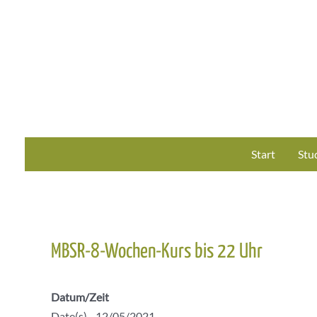
Zum
Inhalt
springen
Start
Stu
MBSR-8-Wochen-Kurs bis 22 Uhr
Datum/Zeit
Date(s) - 12/05/2021