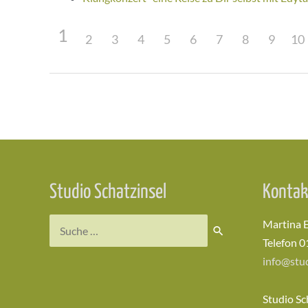
1
2
3
4
5
6
7
8
9
10
Beitragsnavigation
Studio Schatzinsel
Kontak
Suchen
Martina 
nach:
Telefon 0
info@stud
Studio Sc