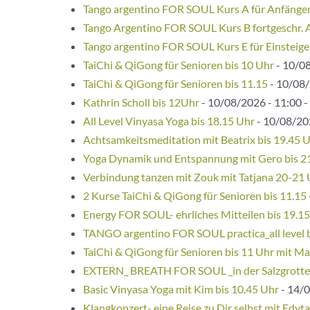
Tango argentino FOR SOUL Kurs A für Anfänge
Tango Argentino FOR SOUL Kurs B fortgeschr. 
Tango argentino FOR SOUL Kurs E für Einsteige
TaiChi & QiGong für Senioren bis 10 Uhr
- 10/08
TaiChi & QiGong für Senioren bis 11.15
- 10/08/
Kathrin Scholl bis 12Uhr
- 10/08/2026 - 11:00 -
All Level Vinyasa Yoga bis 18.15 Uhr
- 10/08/202
Achtsamkeitsmeditation mit Beatrix bis 19.45 
Yoga Dynamik und Entspannung mit Gero bis 2
Verbindung tanzen mit Zouk mit Tatjana 20-21
2 Kurse TaiChi & QiGong für Senioren bis 11.15
Energy FOR SOUL- ehrliches Mitteilen bis 19.1
TANGO argentino FOR SOUL practica_all level 
TaiChi & QiGong für Senioren bis 11 Uhr mit Ma
EXTERN_ BREATH FOR SOUL _in der Salzgrotte
Basic Vinyasa Yoga mit Kim bis 10.45 Uhr
- 14/0
Klangkonzert- eine Reise zu Dir selbst mit Edyta