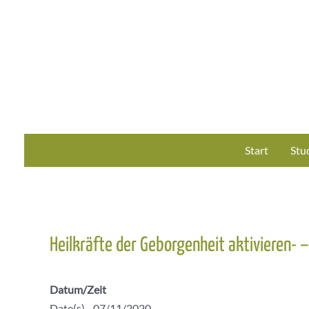
Zum
Inhalt
springen
Start
Stu
Heilkräfte der Geborgenheit aktivieren- 
Datum/Zeit
Date(s) - 07/11/2020