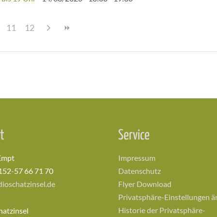
11
12
t
Service
Empt
Impressum
152-57 66 71 70
Datenschutz
ioschatzinsel.de
Flyer Download
Privatsphäre-Einstellungen 
Historie der Privatsphäre-
hatzinsel