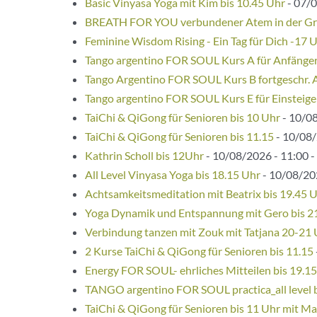
Basic Vinyasa Yoga mit Kim bis 10.45 Uhr
- 07/0
BREATH FOR YOU verbundener Atem in der G
Feminine Wisdom Rising - Ein Tag für Dich -17 
Tango argentino FOR SOUL Kurs A für Anfänge
Tango Argentino FOR SOUL Kurs B fortgeschr. 
Tango argentino FOR SOUL Kurs E für Einsteige
TaiChi & QiGong für Senioren bis 10 Uhr
- 10/08
TaiChi & QiGong für Senioren bis 11.15
- 10/08/
Kathrin Scholl bis 12Uhr
- 10/08/2026 - 11:00 -
All Level Vinyasa Yoga bis 18.15 Uhr
- 10/08/202
Achtsamkeitsmeditation mit Beatrix bis 19.45 
Yoga Dynamik und Entspannung mit Gero bis 2
Verbindung tanzen mit Zouk mit Tatjana 20-21
2 Kurse TaiChi & QiGong für Senioren bis 11.15
Energy FOR SOUL- ehrliches Mitteilen bis 19.1
TANGO argentino FOR SOUL practica_all level 
TaiChi & QiGong für Senioren bis 11 Uhr mit Ma