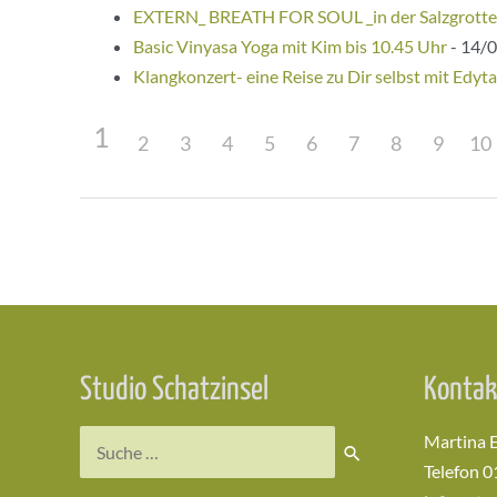
EXTERN_ BREATH FOR SOUL _in der Salzgrotte
Basic Vinyasa Yoga mit Kim bis 10.45 Uhr
- 14/0
Klangkonzert- eine Reise zu Dir selbst mit Edyta
1
2
3
4
5
6
7
8
9
10
Beitragsnavigation
Studio Schatzinsel
Kontak
Suchen
Martina 
nach:
Telefon 0