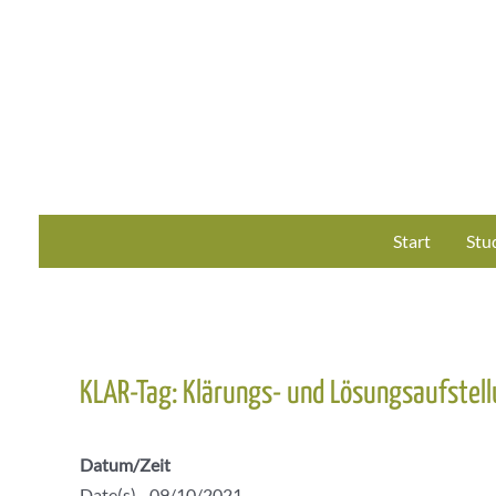
Zum
Inhalt
springen
Start
Stu
KLAR-Tag: Klärungs- und Lösungsaufstel
Datum/Zeit
Date(s) - 09/10/2021