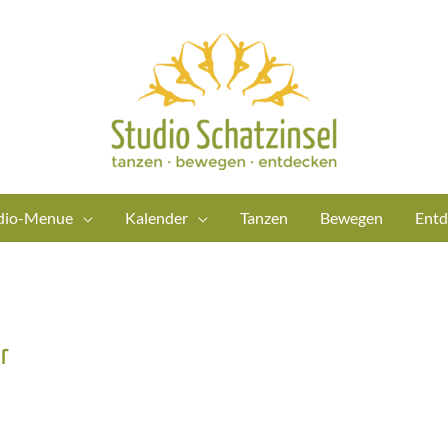
dio-Menue
Kalender
Tanzen
Bewegen
Entd
r