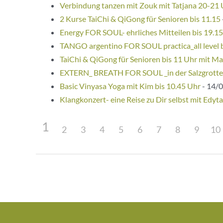
Verbindung tanzen mit Zouk mit Tatjana 20-21
2 Kurse TaiChi & QiGong für Senioren bis 11.15
Energy FOR SOUL- ehrliches Mitteilen bis 19.1
TANGO argentino FOR SOUL practica_all level 
TaiChi & QiGong für Senioren bis 11 Uhr mit Ma
EXTERN_ BREATH FOR SOUL _in der Salzgrotte
Basic Vinyasa Yoga mit Kim bis 10.45 Uhr
- 14/0
Klangkonzert- eine Reise zu Dir selbst mit Edyta
1
2
3
4
5
6
7
8
9
10
Beitragsnavigation