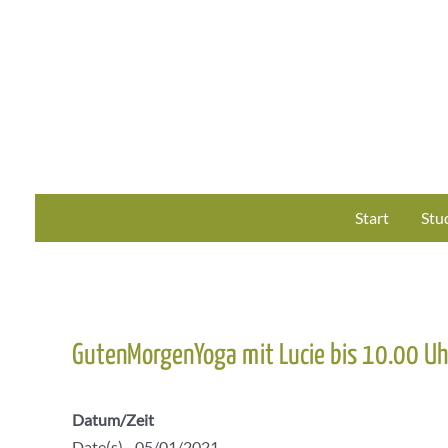
Zum
Inhalt
springen
Start
Stu
GutenMorgenYoga mit Lucie bis 10.00 Uh
Datum/Zeit
Date(s) - 05/01/2021