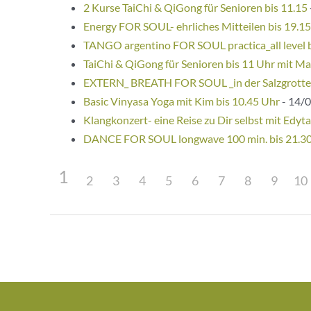
2 Kurse TaiChi & QiGong für Senioren bis 11.15
Energy FOR SOUL- ehrliches Mitteilen bis 19.1
TANGO argentino FOR SOUL practica_all level 
TaiChi & QiGong für Senioren bis 11 Uhr mit Ma
EXTERN_ BREATH FOR SOUL _in der Salzgrotte
Basic Vinyasa Yoga mit Kim bis 10.45 Uhr
- 14/0
Klangkonzert- eine Reise zu Dir selbst mit Edyta
DANCE FOR SOUL longwave 100 min. bis 21.3
1
2
3
4
5
6
7
8
9
10
Beitragsnavigation