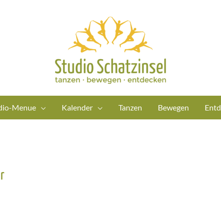
dio-Menue
Kalender
Tanzen
Bewegen
Entd
r