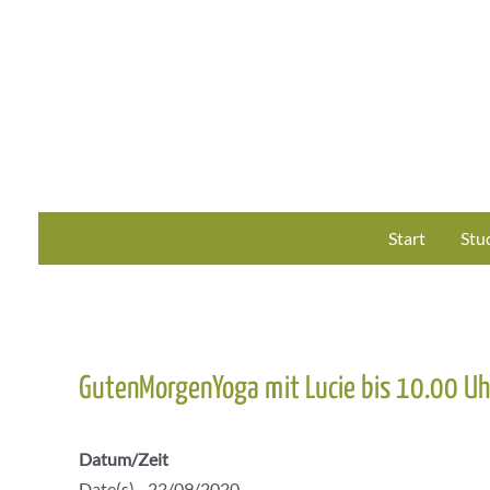
Zum
Inhalt
springen
Start
Stu
GutenMorgenYoga mit Lucie bis 10.00 Uh
Datum/Zeit
Date(s) - 22/09/2020