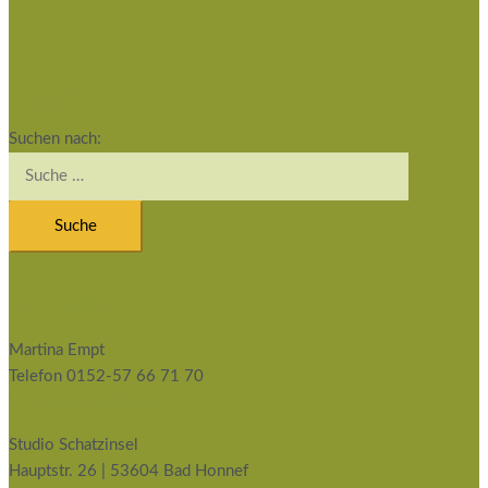
Studio Schatzinsel
Suchen nach:
Kontakt
Martina Empt
Telefon 0152-57 66 71 70
info@studioschatzinsel.de
Studio Schatzinsel
Hauptstr. 26 | 53604 Bad Honnef