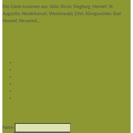
Die Gäste kommen aus: Köln, Bonn, Siegburg, Hennef, St.
Augustin, Niederkassel, Westerwald, Eifel, Königswinter, Bad
Honnef, Neuwied…
Service
Impressum
Datenschutz
Flyer Download
Privatsphäre-Einstellungen ändern
Historie der Privatsphäre-Einstellungen
Einwilligungen widerrufen
Newsletter abonnieren
Name