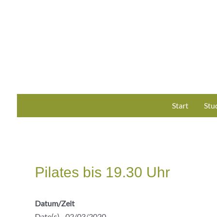
Zum
Inhalt
springen
Start
Stu
Pilates bis 19.30 Uhr
Datum/Zeit
Date(s) - 02/03/2020