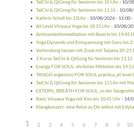
TaiChi & QiGong für Senioren bis 10 Uhr
- 10/08
TaiChi & QiGong für Senioren bis 11.15
- 10/08/
Kathrin Scholl bis 12Uhr
- 10/08/2026 - 11:00 -
All Level Vinyasa Yoga bis 18.15 Uhr
- 10/08/202
Achtsamkeitsmeditation mit Beatrix bis 19.45 
Yoga Dynamik und Entspannung mit Gero bis 2
Verbindung tanzen mit Zouk mit Tatjana 20-21
2 Kurse TaiChi & QiGong für Senioren bis 11.15
Energy FOR SOUL- ehrliches Mitteilen bis 19.1
TANGO argentino FOR SOUL practica_all level 
TaiChi & QiGong für Senioren bis 11 Uhr mit Ma
EXTERN_ BREATH FOR SOUL _in der Salzgrotte
Basic Vinyasa Yoga mit Kim bis 10.45 Uhr
- 14/0
Klangkonzert- eine Reise zu Dir selbst mit Edyta
1
2
3
4
5
6
7
8
9
10