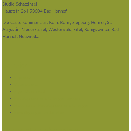
Studio Schatzinsel
Hauptstr. 26 | 53604 Bad Honnef
Die Gäste kommen aus: Köln, Bonn, Siegburg, Hennef, St.
Augustin, Niederkassel, Westerwald, Eifel, Königswinter, Bad
Honnef, Neuwied…
Service
Impressum
Datenschutz
Flyer Download
Privatsphäre-Einstellungen ändern
Historie der Privatsphäre-Einstellungen
Einwilligungen widerrufen
Newsletter abonnieren