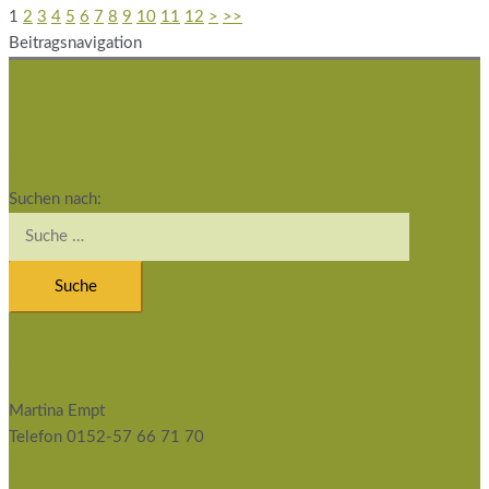
1
2
3
4
5
6
7
8
9
10
11
12
>
>>
Beitragsnavigation
Studio Schatzinsel
Suchen nach:
Kontakt
Martina Empt
Telefon 0152-57 66 71 70
info@studioschatzinsel.de