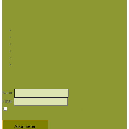
Service
Impressum
Datenschutz
Flyer Download
Privatsphäre-Einstellungen ändern
Historie der Privatsphäre-Einstellungen
Einwilligungen widerrufen
Newsletter abonnieren
Name
Email
Indem Du fortfährst, akzeptierst Du unsere
Datenschutzerklärung.