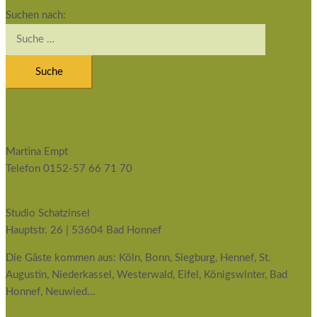
Suchen nach:
Kontakt
Martina Empt
Telefon 0152-57 66 71 70
info@studioschatzinsel.de
Studio Schatzinsel
Hauptstr. 26 | 53604 Bad Honnef
Die Gäste kommen aus: Köln, Bonn, Siegburg, Hennef, St.
Augustin, Niederkassel, Westerwald, Eifel, Königswinter, Bad
Honnef, Neuwied…