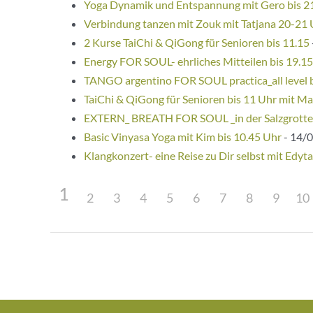
Yoga Dynamik und Entspannung mit Gero bis 2
Verbindung tanzen mit Zouk mit Tatjana 20-21
2 Kurse TaiChi & QiGong für Senioren bis 11.15
Energy FOR SOUL- ehrliches Mitteilen bis 19.1
TANGO argentino FOR SOUL practica_all level 
TaiChi & QiGong für Senioren bis 11 Uhr mit Ma
EXTERN_ BREATH FOR SOUL _in der Salzgrotte
Basic Vinyasa Yoga mit Kim bis 10.45 Uhr
- 14/0
Klangkonzert- eine Reise zu Dir selbst mit Edyta
1
2
3
4
5
6
7
8
9
10
Beitragsnavigation