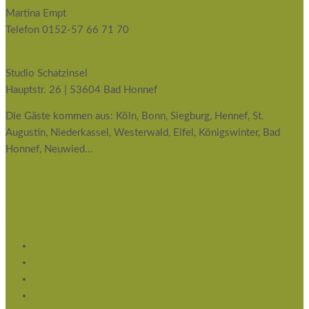
Martina Empt
Telefon 0152-57 66 71 70
info@studioschatzinsel.de
Studio Schatzinsel
Hauptstr. 26 | 53604 Bad Honnef
Die Gäste kommen aus: Köln, Bonn, Siegburg, Hennef, St.
Augustin, Niederkassel, Westerwald, Eifel, Königswinter, Bad
Honnef, Neuwied…
Service
Impressum
Datenschutz
Flyer Download
Privatsphäre-Einstellungen ändern