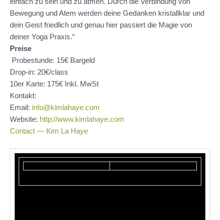
einfach zu sein und zu atmen. Durch die Verbindung von
Bewegung und Atem werden deine Gedanken kristallklar und
dein Geist friedlich und genau hier passiert die Magie von
deiner Yoga Praxis.“
Preise
Probestunde: 15€ Bargeld
Drop-in: 20€/class
10er Karte: 175€ Inkl. MwSt
Kontakt:
Email:
info@kimlahaye.com
Website:
http://www.kimlahaye.com
Contact — Kim La Haye