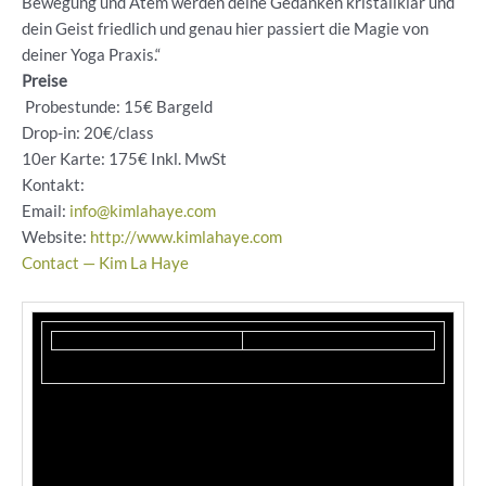
Bewegung und Atem werden deine Gedanken kristallklar und
dein Geist friedlich und genau hier passiert die Magie von
deiner Yoga Praxis.“
Preise
Probestunde: 15€ Bargeld
Drop-in: 20€/class
10er Karte: 175€ Inkl. MwSt
Kontakt:
Email:
info@kimlahaye.com
Website:
http://www.kimlahaye.com
Contact — Kim La Haye