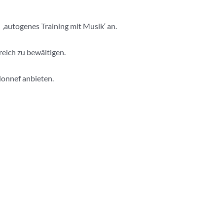
 ‚autogenes Training mit Musik‘ an.
eich zu bewältigen.
Honnef anbieten.