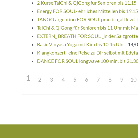
2 Kurse TaiChi & QiGong für Senioren bis 11.15
Energy FOR SOUL- ehrliches Mitteilen bis 19.1
TANGO argentino FOR SOUL practica_all level 
TaiChi & QiGong für Senioren bis 11 Uhr mit Ma
EXTERN_ BREATH FOR SOUL _in der Salzgrotte
Basic Vinyasa Yoga mit Kim bis 10.45 Uhr
- 14/0
Klangkonzert- eine Reise zu Dir selbst mit Edyta
DANCE FOR SOUL longwave 100 min. bis 21.3
1
2
3
4
5
6
7
8
9
10
Beitragsnavigation