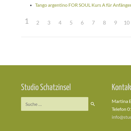
Tango argentino FOR SOUL Kurs A für Anfänge
1
2
3
4
5
6
7
8
9
10
Beitragsnavigation
Studio Schatzinsel
Kontak
Suchen
Martina 
nach:
Telefon 0
info@stud