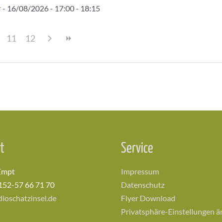
r
- 16/08/2026 - 17:00 - 18:15
11
12
t
Service
Empt
Impressum
152-57 66 71 70
Datenschutz
ioschatzinsel.de
Flyer Download
Privatsphäre-Einstellungen 