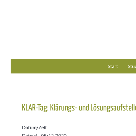
Zum
Inhalt
springen
Start
Stu
KLAR-Tag: Klärungs- und Lösungsaufstel
Datum/Zeit
Date(s) - 05/12/2020