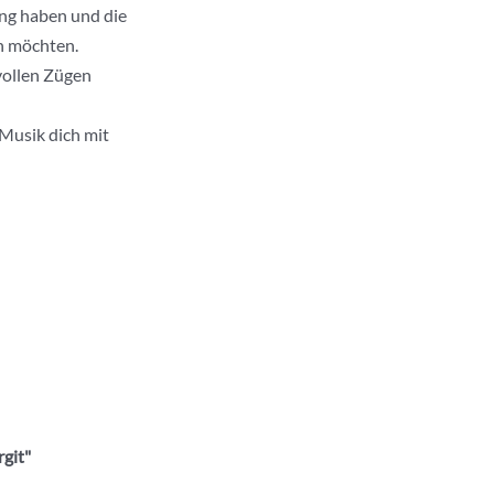
ung haben und die
n möchten.
 vollen Zügen
 Musik dich mit
rgit"