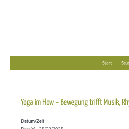
Zum
Inhalt
springen
Start
Stu
Yoga im Flow – Bewegung trifft Musik, Rh
Datum/Zeit
Date(s) - 25/03/2025