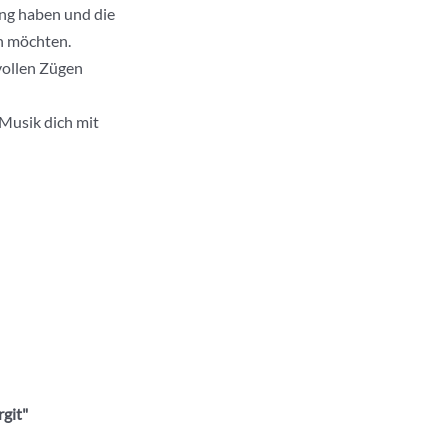
ung haben und die
n möchten.
 vollen Zügen
 Musik dich mit
rgit"