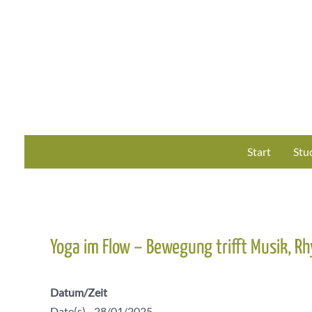
Zum
Inhalt
springen
Start
Stu
Yoga im Flow – Bewegung trifft Musik, Rh
Datum/Zeit
Date(s) - 28/01/2025