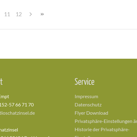
11
12
t
Service
Empt
Impressum
152-57 66 71 70
Datenschutz
ioschatzinsel.de
Flyer Download
Privatsphäre-Einstellungen 
Historie der Privatsphäre-
hatzinsel