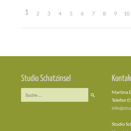
1
2
3
4
5
6
7
8
9
10
Beitragsnavigation
Studio Schatzinsel
Kontak
Suchen
Martina 
nach:
Telefon 0
info@stud
Studio Sc