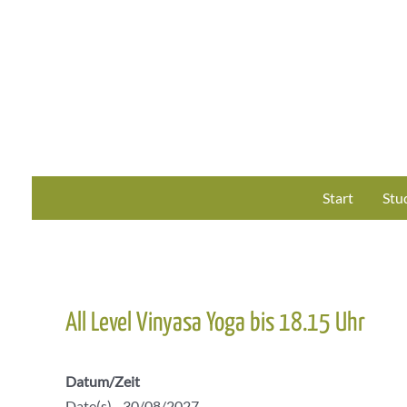
Zum
Inhalt
springen
Start
Stu
All Level Vinyasa Yoga bis 18.15 Uhr
Datum/Zeit
Date(s) - 30/08/2027