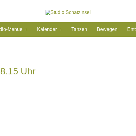
dio-Menue
Kalender
Tanzen
Bewegen
Ent
18.15 Uhr