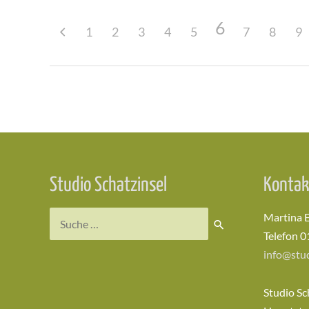
6
1
2
3
4
5
7
8
9
Beitragsnavigation
Studio Schatzinsel
Kontak
Suchen
Martina 
nach:
Telefon 0
info@stud
Studio Sc