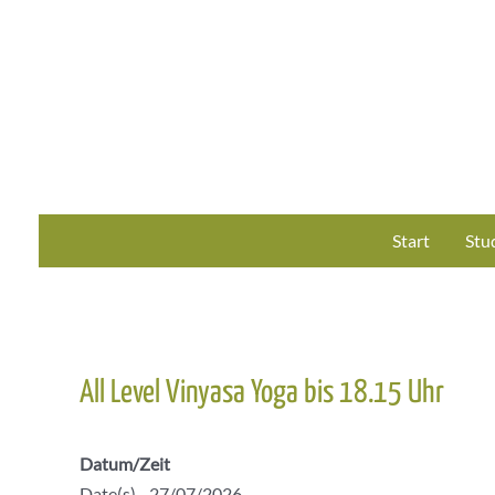
Zum
Inhalt
springen
Start
Stu
All Level Vinyasa Yoga bis 18.15 Uhr
Datum/Zeit
Date(s) - 27/07/2026