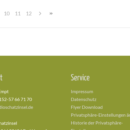
10
11
12
t
Service
Empt
Impressum
152-57 66 71 70
Datenschutz
ioschatzinsel.de
Flyer Download
Privatsphäre-Einstellungen 
Historie der Privatsphäre-
hatzinsel