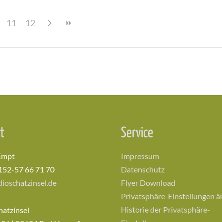
11
12
t
Service
Empt
Impressum
152-57 66 71 70
Datenschutz
ioschatzinsel.de
Flyer Download
Privatsphäre-Einstellungen 
Historie der Privatsphäre-
hatzinsel