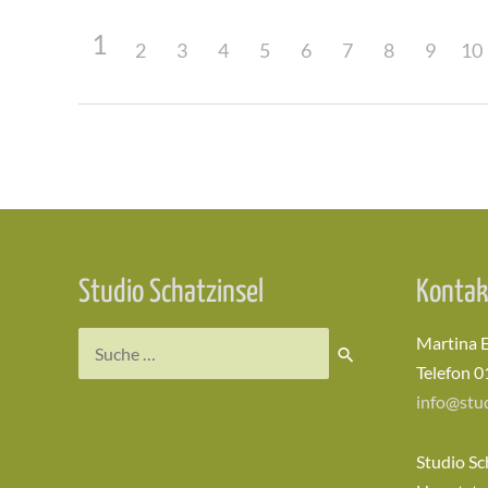
1
2
3
4
5
6
7
8
9
10
Beitragsnavigation
Studio Schatzinsel
Kontak
Suchen
Martina 
nach:
Telefon 0
info@stud
Studio Sc