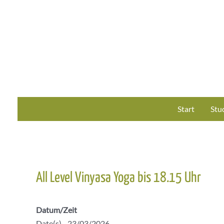
Zum
Inhalt
springen
Start
Stu
All Level Vinyasa Yoga bis 18.15 Uhr
Datum/Zeit
Date(s) - 23/03/2026