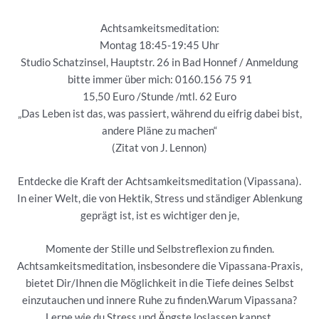
Achtsamkeitsmeditation:
Montag 18:45-19:45 Uhr
Studio Schatzinsel, Hauptstr. 26 in Bad Honnef / Anmeldung
bitte immer über mich: 0160.156 75 91
15,50 Euro /Stunde /mtl. 62 Euro
„Das Leben ist das, was passiert, während du eifrig dabei bist,
andere Pläne zu machen“
(Zitat von J. Lennon)
Entdecke die Kraft der Achtsamkeitsmeditation (Vipassana).
In einer Welt, die von Hektik, Stress und ständiger Ablenkung
geprägt ist, ist es wichtiger den je,
Momente der Stille und Selbstreflexion zu finden.
Achtsamkeitsmeditation, insbesondere die Vipassana-Praxis,
bietet Dir/Ihnen die Möglichkeit in die Tiefe deines Selbst
einzutauchen und innere Ruhe zu finden.Warum Vipassana?
Lerne wie du Stress und Ängste loslassen kannst,