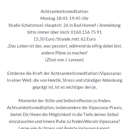
Achtsamkeitsmeditation:
Montag 18:45-19:45 Uhr
Studio Schatzinsel, Hauptstr. 26 in Bad Honnef / Anmeldung
bitte immer über mich: 0160.156 75 91
15,50 Euro /Stunde /mtl. 62 Euro
„Das Leben ist das, was passiert, während du eifrig dabei bist,
andere Pläne zu machen“
(Zitat von J. Lennon)
Entdecke die Kraft der Achtsamkeitsmeditation (Vipassana).
In einer Welt, die von Hektik, Stress und ständiger Ablenkung
geprägt ist, ist es wichtiger den je,
Momente der Stille und Selbstreflexion zu finden.
Achtsamkeitsmeditation, insbesondere die Vipassana-Praxis,
bietet Dir/Ihnen die Möglichkeit in die Tiefe deines Selbst
einzutauchen und innere Ruhe zu finden.Warum Vipassana?
Lerne wie du Stress und Ängste loslassen kannst,