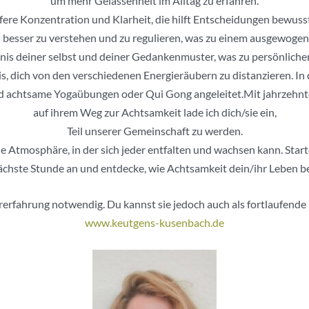
um mehr Gelassenheit im Alltag zu erfahren.
fere Konzentration und Klarheit, die hilft Entscheidungen bewusste
besser zu verstehen und zu regulieren, was zu einem ausgewogen
ändnis deiner selbst und deiner Gedankenmuster, was zu persönlic
is, dich von den verschiedenen Energieräubern zu distanzieren. 
 achtsame Yogaübungen oder Qui Gong angeleitet.Mit jahrzehnte
auf ihrem Weg zur Achtsamkeit lade ich dich/sie ein,
Teil unserer Gemeinschaft zu werden.
 Atmosphäre, in der sich jeder entfalten und wachsen kann. Star
nächste Stunde an und entdecke, wie Achtsamkeit dein/ihr Leben be
orerfahrung notwendig. Du kannst sie jedoch auch als fortlaufend
www.keutgens-kusenbach.de